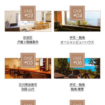
杉並区
伊豆・熱海
戸建２階建案件
オーシャンビューハウス
石川県加賀市
伊豆・熱海
別邸 山代
熱海 櫂雲