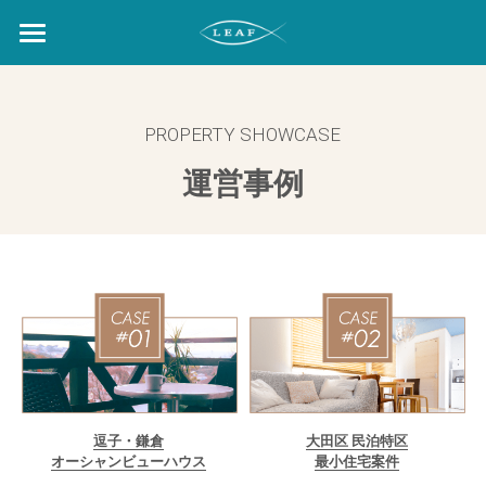
サービス
運営事例
PROPERTY SHOWCASE
インテリア事例
運営事例
会社案内
お問い合わせ
逗子・鎌倉
大田区 民泊特区
オーシャンビューハウス
最小住宅案件