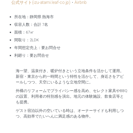
公式サイト(izu-atami.leaf-co.jp)
・
Airbnb
所在地：静岡県 熱海市
収容人数：合計 7名
面積：67㎡
間取り：2LDK
年間想定売上：要お問合せ
利廻り：要お問合せ
海一望、温泉付き、暖炉付きという立地条件を活かして運用。
新宿・東京から約一時間という特性を活かして、身近さをアピ
ールしつつ、天空にいるような立地空間に。
外構のリフォームでプライバシー感を高め、セレクト家具やBBQ
の設置、利用者の特別感を演出。地元の体験施設、飲食店等と
も提携。
ゲスト宿泊以外の空いている時は、オーナーサイドも利用しつ
つ、高効率でたいへんに満足感のある物件。