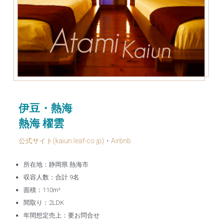
伊豆・熱海
熱海 櫂雲
公式サイト(kaiun.leaf-co.jp)
・
Airbnb
所在地：静岡県 熱海市
収容人数：合計 9名
面積：110m²
間取り：2LDK
年間想定売上：要お問合せ