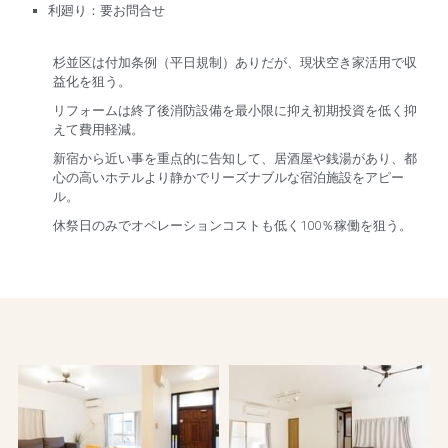
利廻り：要お問合せ
杉並区は付加条例（平日規制）ありだが、現状空き家活用で収
益化を狙う。
リフォームは終了後消防設備を最小限に抑え初期投資を低く抑
えて費用軽減。
新宿から近い事を重点的に告知して、居酒屋や銭湯があり、都
心の高いホテルより静かでリーズナブルな宿泊施設をアピー
ル。
休祭日のみでオペレーションコストも低く100％稼働を狙う。