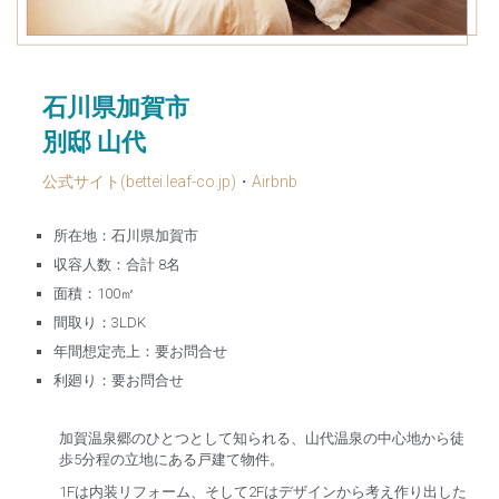
石川県加賀市
別邸 山代
公式サイト(bettei.leaf-co.jp)
・
Airbnb
所在地：石川県加賀市
収容人数：合計 8名
面積：100㎡
間取り：3LDK
年間想定売上：要お問合せ
利廻り：要お問合せ
加賀温泉郷のひとつとして知られる、山代温泉の中心地から徒
歩5分程の立地にある戸建て物件。
1Fは内装リフォーム、そして2Fはデザインから考え作り出した