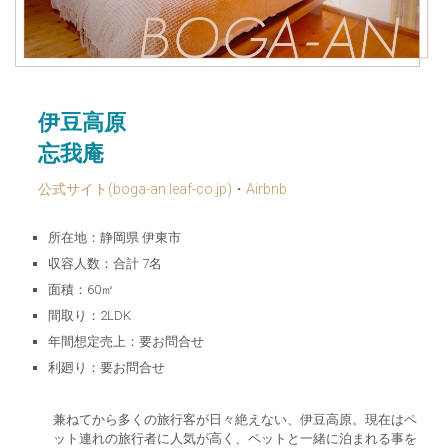
伊豆高原
忘我庵
公式サイト(boga-an.leaf-co.jp)
・
Airbnb
所在地：静岡県 伊東市
収容人数：合計 7名
面積：60㎡
間取り：2LDK
年間想定売上：要お問合せ
利廻り：要お問合せ
兼ねてから多くの旅行客が日々絶えない、伊豆高原。現在はペ
ット連れの旅行者に人気が高く、ペットと一緒に泊まれる事を