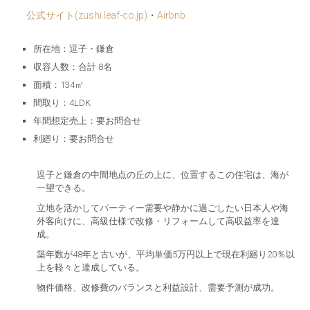
公式サイト(zushi.leaf-co.jp)
・
Airbnb
所在地：逗子・鎌倉
収容人数：合計 8名
面積：134㎡
間取り：4LDK
年間想定売上：要お問合せ
利廻り：要お問合せ
逗子と鎌倉の中間地点の丘の上に、位置するこの住宅は、海が
一望できる。
立地を活かしてパーティー需要や静かに過ごしたい日本人や海
外客向けに、高級仕様で改修・リフォームして高収益率を達
成。
築年数が48年と古いが、平均単価5万円以上で現在利廻り20％以
上を軽々と達成している。
物件価格、改修費のバランスと利益設計、需要予測が成功。