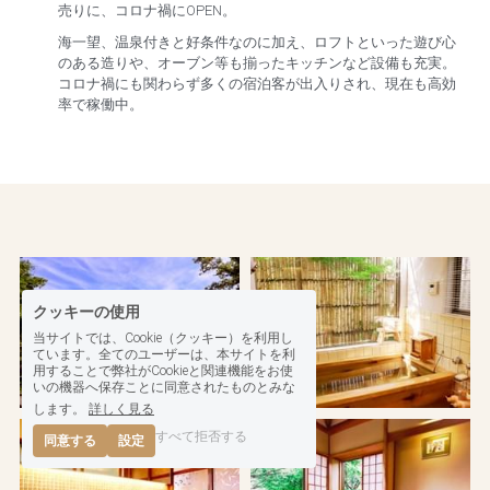
売りに、コロナ禍にOPEN。
海一望、温泉付きと好条件なのに加え、ロフトといった遊び心
のある造りや、オーブン等も揃ったキッチンなど設備も充実。
コロナ禍にも関わらず多くの宿泊客が出入りされ、現在も高効
率で稼働中。
クッキーの使用
当サイトでは、Cookie（クッキー）を利用し
ています。全てのユーザーは、本サイトを利
用することで弊社がCookieと関連機能をお使
いの機器へ保存ことに同意されたものとみな
します。
詳しく見る
すべて拒否する
同意する
設定