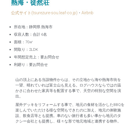
熱海・徒然荘
公式サイト(tsurezure-sou.leaf-co.jp)
・
Airbnb
所在地：静岡県 熱海市
収容人数：合計 6名
面積：70㎡
間取り：2LDK
年間想定売上：要お問合せ
利廻り：要お問合せ
山の頂上にある当該物件からは、その立地から海や熱海市街を
一望、晴れていれば富士山も見える。ログハウスならではの温
かさに合わせた家具等を配置する事で、天空の特別な空間を演
出。
屋外デッキをリフォームする事で、地元の食材を活かしたBBQを
楽しんでいただける様な空間もできたのに加え、地元の体験施
設、飲食店等とも提携。車のない旅行者も多い事から地元のタ
クシー会社とも提携し、様々な形で地元地域と連携する物件。